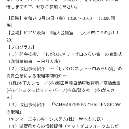
催しますので、ぜひご参加ください。
【日時】令和7年2月14日（金）13:30～16:00 （13:00開
場）
【会場】ピアザ淡海 3階大会議室 （大津市におの浜1-1-
20）
【プログラム】
（１）開会挨拶、「しがCO2ネットゼロみらい賞」の表彰式
（滋賀県知事 三日月大造）
（２）取組事例紹介 ～「しがCO2ネットゼロみらい賞」の
受賞企業による取組事例紹介～
（(株)木下カンセー／(株)瀬田月輪自動車教習所／髙橋金属
(株)／トヨタモビリティパーツ(株)滋賀支社／(株)がんさ
ん）
（３）取組事例紹介 「YANMAR GREEN CHALLENGE2050
の取組」
（ヤンマーエネルギーシステム(株) 岸本太志 氏）
（４）滋賀県からの情報提供（ネットゼロフォーラムしが