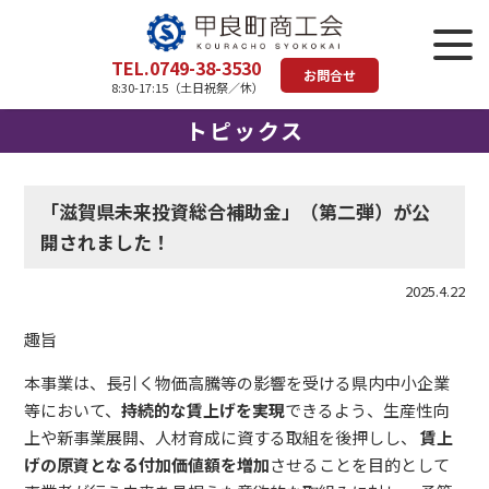
TEL.0749-38-3530
お問合せ
8:30-17:15（土日祝祭／休）
トピックス
「滋賀県未来投資総合補助金」（第二弾）が公
開されました！
2025.4.22
趣旨
本事業は、長引く物価高騰等の影響を受ける県内中小企業
等において、
持続的な賃上げを実現
できるよう、生産性向
上や新事業展開、人材育成に資する取組を後押しし、
賃上
げの原資となる付加価値額を増加
させることを目的として